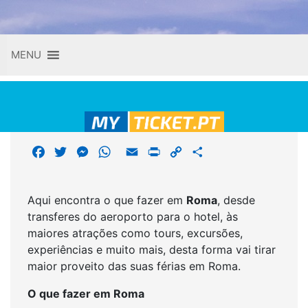
Skip
MENU
to
content
F
T
M
W
E
P
C
S
a
w
e
h
m
r
o
h
c
i
s
a
a
i
p
a
Aqui encontra o que fazer em
Roma
, desde
e
t
s
t
i
n
y
r
transferes do aeroporto para o hotel, às
b
t
e
s
l
t
L
e
maiores atrações como tours, excursões,
o
e
n
A
i
experiências e muito mais, desta forma vai tirar
o
r
g
p
n
maior proveito das suas férias em Roma.
k
e
p
k
r
O que fazer em Roma