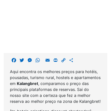
F
T
M
W
E
P
C
S
a
w
e
h
m
r
o
h
Aqui encontra os melhores preços para hotéis,
c
i
s
a
a
i
p
a
pousadas, turismo rural, hostels e apartamentos
e
t
s
t
i
n
y
r
em
Kalangbret
, comparamos o preço das
b
t
e
s
l
t
L
e
principais plataformas de reservas. Sai do
o
e
n
A
i
nosso site com a certeza que fez a melhor
o
r
g
p
n
reserva ao melhor preço na zona de Kalangbret!
k
e
p
k
r