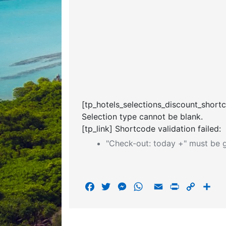
[tp_hotels_selections_discount_short
Selection type cannot be blank.
[tp_link] Shortcode validation failed:
"Check-out: today +" must be g
F
T
M
W
E
P
C
S
a
w
e
h
m
r
o
h
c
i
s
a
a
i
p
a
e
t
s
t
i
n
y
r