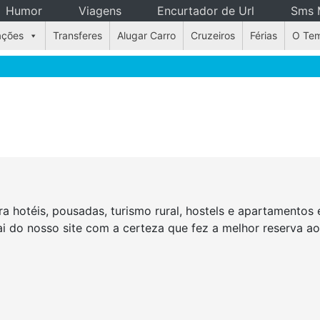
Humor
Viagens
Encurtador de Url
Sms 
ações
Transferes
Alugar Carro
Cruzeiros
Férias
O Te
a hotéis, pousadas, turismo rural, hostels e apartamento
Sai do nosso site com a certeza que fez a melhor reserva a