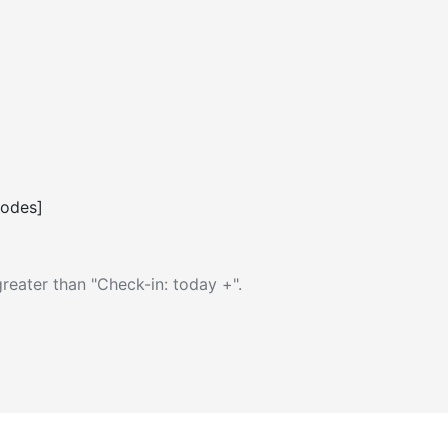
codes]
reater than "Check-in: today +".