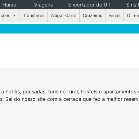
Humor
Viagens
Encurtador de Url
Sms 
ações
Transferes
Alugar Carro
Cruzeiros
Férias
O Te
a hotéis, pousadas, turismo rural, hostels e apartamento
as. Sai do nosso site com a certeza que fez a melhor rese