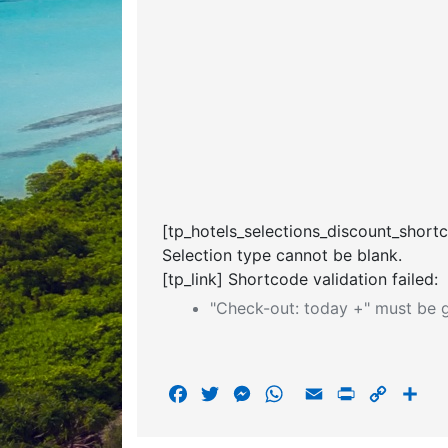
[tp_hotels_selections_discount_short
Selection type cannot be blank.
[tp_link] Shortcode validation failed:
"Check-out: today +" must be g
F
T
M
W
E
P
C
S
a
w
e
h
m
r
o
h
c
i
s
a
a
i
p
a