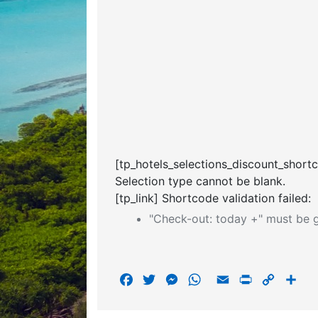
[tp_hotels_selections_discount_short
Selection type cannot be blank.
[tp_link] Shortcode validation failed:
"Check-out: today +" must be g
F
T
M
W
E
P
C
S
a
w
e
h
m
r
o
h
c
i
s
a
a
i
p
a