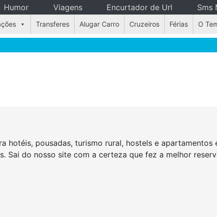
Humor
Viagens
Encurtador de Url
Sms 
ações
Transferes
Alugar Carro
Cruzeiros
Férias
O Te
a hotéis, pousadas, turismo rural, hostels e apartamento
as. Sai do nosso site com a certeza que fez a melhor rese