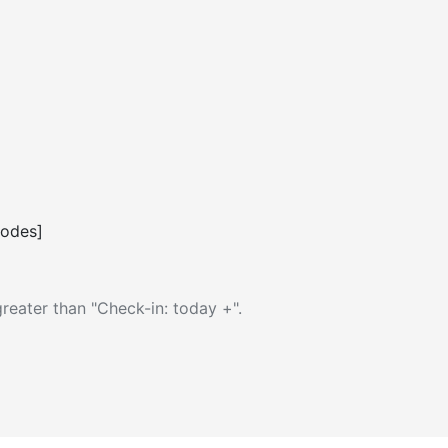
codes]
reater than "Check-in: today +".