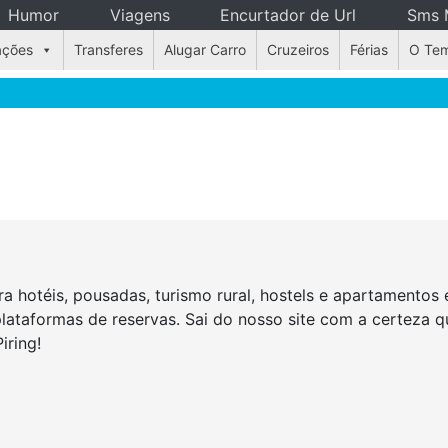
Humor
Viagens
Encurtador de Url
Sms 
ações
Transferes
Alugar Carro
Cruzeiros
Férias
O Te
a hotéis, pousadas, turismo rural, hostels e apartamento
ataformas de reservas. Sai do nosso site com a certeza q
iring!