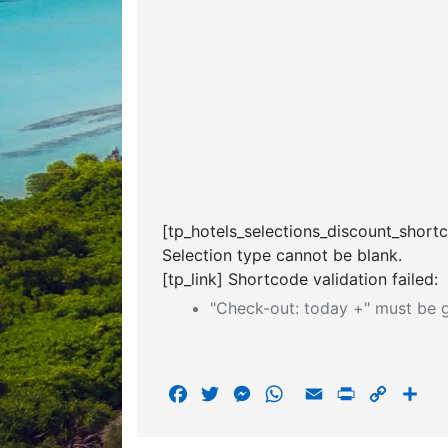
[tp_hotels_selections_discount_short
Selection type cannot be blank.
[tp_link] Shortcode validation failed:
"Check-out: today +" must be g
F
T
M
W
E
P
C
S
a
w
e
h
m
r
o
h
c
i
s
a
a
i
p
a