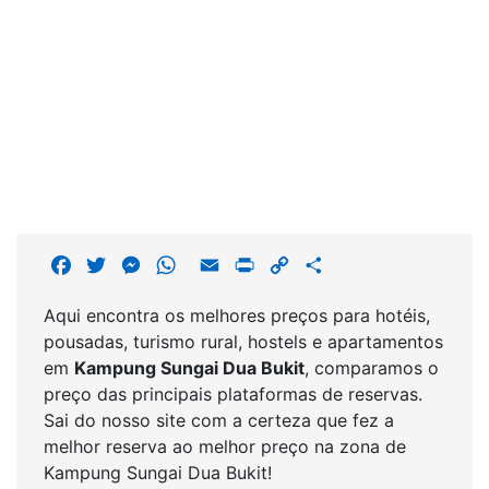
F
T
M
W
E
P
C
S
a
w
e
h
m
r
o
h
Aqui encontra os melhores preços para hotéis,
c
i
s
a
a
i
p
a
pousadas, turismo rural, hostels e apartamentos
e
t
s
t
i
n
y
r
em
Kampung Sungai Dua Bukit
, comparamos o
b
t
e
s
l
t
L
e
preço das principais plataformas de reservas.
o
e
n
A
i
Sai do nosso site com a certeza que fez a
o
r
g
p
n
melhor reserva ao melhor preço na zona de
k
e
p
k
Kampung Sungai Dua Bukit!
r