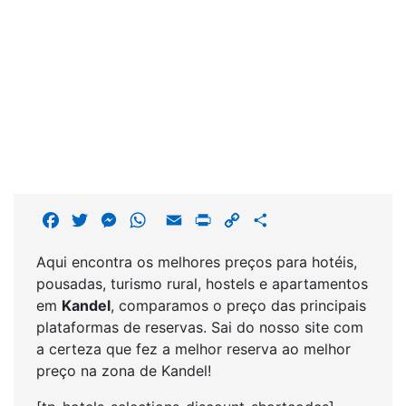
F
T
M
W
E
P
C
S
a
w
e
h
m
r
o
h
Aqui encontra os melhores preços para hotéis,
c
i
s
a
a
i
p
a
pousadas, turismo rural, hostels e apartamentos
e
t
s
t
i
n
y
r
em
Kandel
, comparamos o preço das principais
b
t
e
s
l
t
L
e
plataformas de reservas. Sai do nosso site com
o
e
n
A
i
a certeza que fez a melhor reserva ao melhor
o
r
g
p
n
preço na zona de Kandel!
k
e
p
k
r