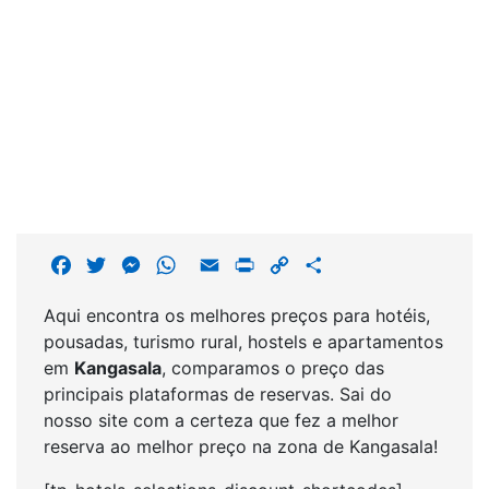
F
T
M
W
E
P
C
S
a
w
e
h
m
r
o
h
Aqui encontra os melhores preços para hotéis,
c
i
s
a
a
i
p
a
pousadas, turismo rural, hostels e apartamentos
e
t
s
t
i
n
y
r
em
Kangasala
, comparamos o preço das
b
t
e
s
l
t
L
e
principais plataformas de reservas. Sai do
o
e
n
A
i
nosso site com a certeza que fez a melhor
o
r
g
p
n
reserva ao melhor preço na zona de Kangasala!
k
e
p
k
r