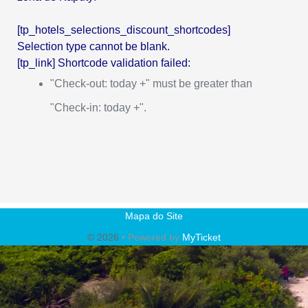
[tp_hotels_selections_discount_shortcodes]
Selection type cannot be blank.
[tp_link] Shortcode validation failed:
"Check-out: today +" must be greater than
"Check-in: today +".
Mapa do Site
© 2026
• Powered by
MyTicket