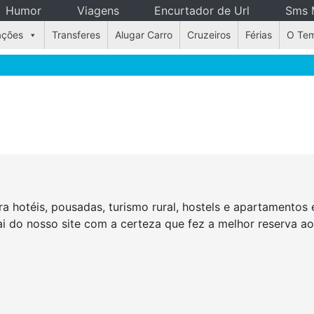
Humor
Viagens
Encurtador de Url
Sms 
ações
Transferes
Alugar Carro
Cruzeiros
Férias
O Te
a hotéis, pousadas, turismo rural, hostels e apartamento
Sai do nosso site com a certeza que fez a melhor reserva a