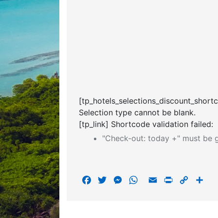
[tp_hotels_selections_discount_short
Selection type cannot be blank.
[tp_link] Shortcode validation failed:
"Check-out: today +" must be g
F
T
M
W
E
P
C
S
a
w
e
h
m
r
o
h
c
i
s
a
a
i
p
a
e
t
s
t
i
n
y
r