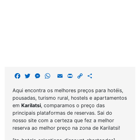
F
T
M
W
E
P
C
S
a
w
e
h
m
r
o
h
Aqui encontra os melhores preços para hotéis,
c
i
s
a
a
i
p
a
pousadas, turismo rural, hostels e apartamentos
e
t
s
t
i
n
y
r
em
Karilatsi
, comparamos o preço das
b
t
e
s
l
t
L
e
principais plataformas de reservas. Sai do
o
e
n
A
i
nosso site com a certeza que fez a melhor
o
r
g
p
n
reserva ao melhor preço na zona de Karilatsi!
k
e
p
k
r