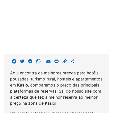
F
T
M
W
E
P
C
S
a
w
e
h
m
r
o
h
Aqui encontra os melhores preços para hotéis,
c
i
s
a
a
i
p
a
pousadas, turismo rural, hostels e apartamentos
e
t
s
t
i
n
y
r
em
Kaslo
, comparamos o preço das principais
b
t
e
s
l
t
L
e
plataformas de reservas. Sai do nosso site com
o
e
n
A
i
a certeza que fez a melhor reserva ao melhor
o
r
g
p
n
preço na zona de Kaslo!
k
e
p
k
r