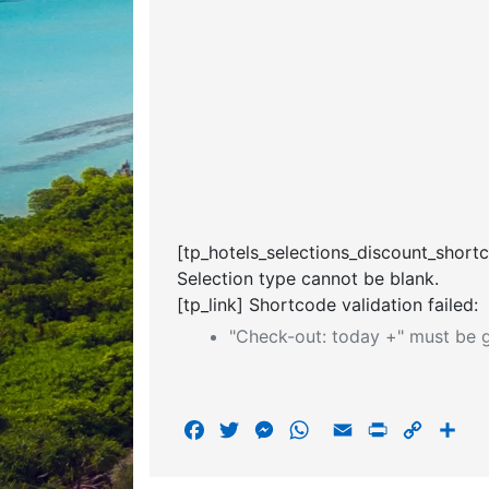
[tp_hotels_selections_discount_short
Selection type cannot be blank.
[tp_link] Shortcode validation failed:
"Check-out: today +" must be g
F
T
M
W
E
P
C
S
a
w
e
h
m
r
o
h
c
i
s
a
a
i
p
a