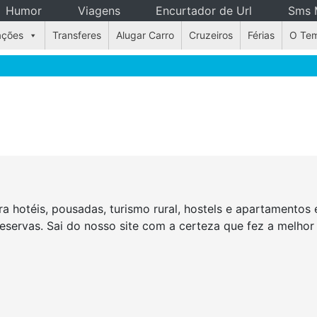
Humor
Viagens
Encurtador de Url
Sms 
ações
Transferes
Alugar Carro
Cruzeiros
Férias
O Te
a hotéis, pousadas, turismo rural, hostels e apartamento
reservas. Sai do nosso site com a certeza que fez a melho