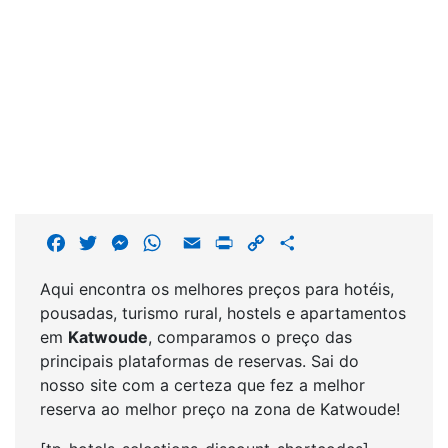
F
T
M
W
E
P
C
S
a
w
e
h
m
r
o
h
Aqui encontra os melhores preços para hotéis,
c
i
s
a
a
i
p
a
pousadas, turismo rural, hostels e apartamentos
e
t
s
t
i
n
y
r
em
Katwoude
, comparamos o preço das
b
t
e
s
l
t
L
e
principais plataformas de reservas. Sai do
o
e
n
A
i
nosso site com a certeza que fez a melhor
o
r
g
p
n
reserva ao melhor preço na zona de Katwoude!
k
e
p
k
r