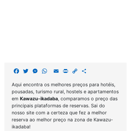
F
T
M
W
E
P
C
S
a
w
e
h
m
r
o
h
Aqui encontra os melhores preços para hotéis,
c
i
s
a
a
i
p
a
pousadas, turismo rural, hostels e apartamentos
e
t
s
t
i
n
y
r
em
Kawazu-ikadaba
, comparamos o preço das
b
t
e
s
l
t
L
e
principais plataformas de reservas. Sai do
o
e
n
A
i
nosso site com a certeza que fez a melhor
o
r
g
p
n
reserva ao melhor preço na zona de Kawazu-
k
e
p
k
ikadaba!
r