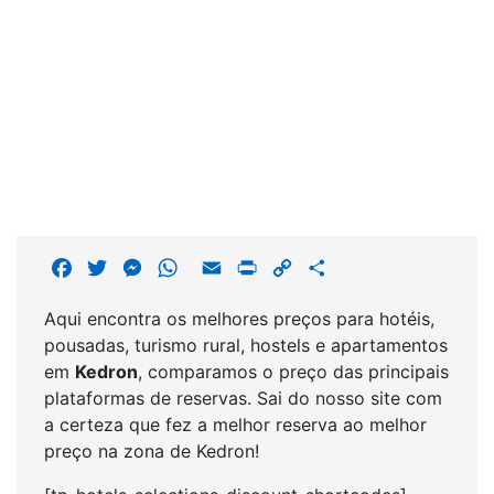
F
T
M
W
E
P
C
S
a
w
e
h
m
r
o
h
Aqui encontra os melhores preços para hotéis,
c
i
s
a
a
i
p
a
pousadas, turismo rural, hostels e apartamentos
e
t
s
t
i
n
y
r
em
Kedron
, comparamos o preço das principais
b
t
e
s
l
t
L
e
plataformas de reservas. Sai do nosso site com
o
e
n
A
i
a certeza que fez a melhor reserva ao melhor
o
r
g
p
n
preço na zona de Kedron!
k
e
p
k
r