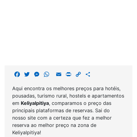
F
T
M
W
E
P
C
S
a
w
e
h
m
r
o
h
Aqui encontra os melhores preços para hotéis,
c
i
s
a
a
i
p
a
pousadas, turismo rural, hostels e apartamentos
e
t
s
t
i
n
y
r
em
Keliyalpitiya
, comparamos o preço das
b
t
e
s
l
t
L
e
principais plataformas de reservas. Sai do
o
e
n
A
i
nosso site com a certeza que fez a melhor
o
r
g
p
n
reserva ao melhor preço na zona de
k
e
p
k
Keliyalpitiya!
r