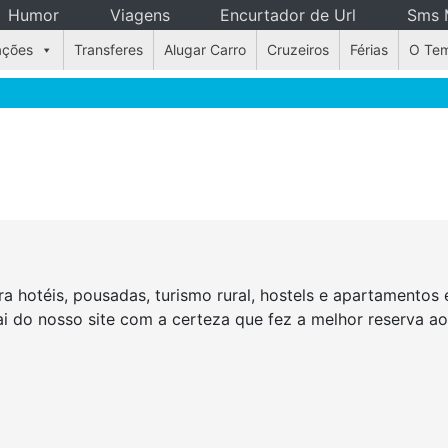
Humor
Viagens
Encurtador de Url
Sms 
ações
Transferes
Alugar Carro
Cruzeiros
Férias
O Te
a hotéis, pousadas, turismo rural, hostels e apartamento
Sai do nosso site com a certeza que fez a melhor reserva a