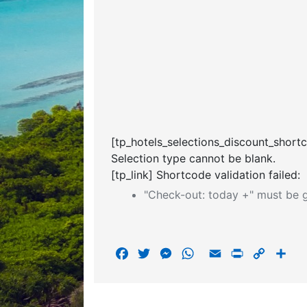
[tp_hotels_selections_discount_short
Selection type cannot be blank.
[tp_link] Shortcode validation failed:
"Check-out: today +" must be g
F
T
M
W
E
P
C
S
a
w
e
h
m
r
o
h
c
i
s
a
a
i
p
a
e
t
s
t
i
n
y
r