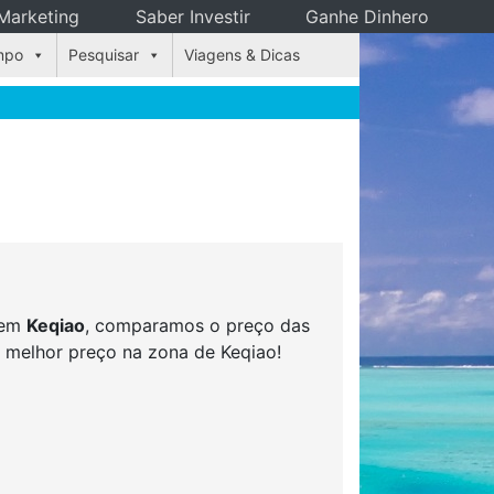
Marketing
Saber Investir
Ganhe Dinhero
mpo
Pesquisar
Viagens & Dicas
s em
Keqiao
, comparamos o preço das
o melhor preço na zona de Keqiao!