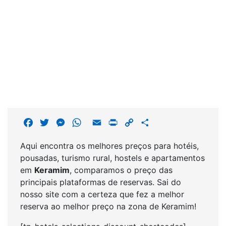
F
T
M
W
E
P
C
S
a
w
e
h
m
r
o
h
Aqui encontra os melhores preços para hotéis,
c
i
s
a
a
i
p
a
pousadas, turismo rural, hostels e apartamentos
e
t
s
t
i
n
y
r
em
Keramim
, comparamos o preço das
b
t
e
s
l
t
L
e
principais plataformas de reservas. Sai do
o
e
n
A
i
nosso site com a certeza que fez a melhor
o
r
g
p
n
reserva ao melhor preço na zona de Keramim!
k
e
p
k
r