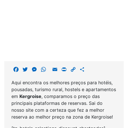
F
T
M
W
E
P
C
S
a
w
e
h
m
r
o
h
Aqui encontra os melhores preços para hotéis,
c
i
s
a
a
i
p
a
pousadas, turismo rural, hostels e apartamentos
e
t
s
t
i
n
y
r
em
Kergroise
, comparamos o preço das
b
t
e
s
l
t
L
e
principais plataformas de reservas. Sai do
o
e
n
A
i
nosso site com a certeza que fez a melhor
o
r
g
p
n
reserva ao melhor preço na zona de Kergroise!
k
e
p
k
r