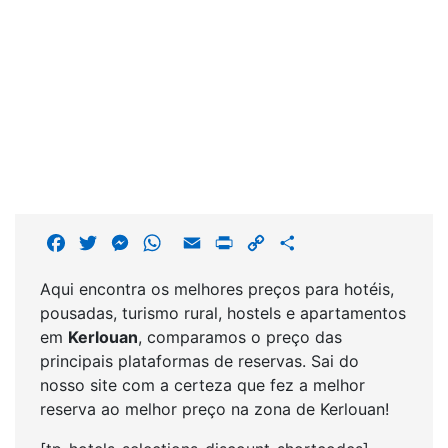
F
T
M
W
E
P
C
S
a
w
e
h
m
r
o
h
Aqui encontra os melhores preços para hotéis,
c
i
s
a
a
i
p
a
pousadas, turismo rural, hostels e apartamentos
e
t
s
t
i
n
y
r
em
Kerlouan
, comparamos o preço das
b
t
e
s
l
t
L
e
principais plataformas de reservas. Sai do
o
e
n
A
i
nosso site com a certeza que fez a melhor
o
r
g
p
n
reserva ao melhor preço na zona de Kerlouan!
k
e
p
k
r