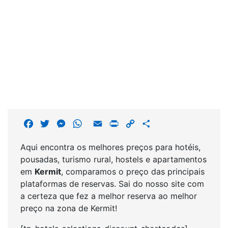
F
T
M
W
E
P
C
S
a
w
e
h
m
r
o
h
Aqui encontra os melhores preços para hotéis,
c
i
s
a
a
i
p
a
pousadas, turismo rural, hostels e apartamentos
e
t
s
t
i
n
y
r
em
Kermit
, comparamos o preço das principais
b
t
e
s
l
t
L
e
plataformas de reservas. Sai do nosso site com
o
e
n
A
i
a certeza que fez a melhor reserva ao melhor
o
r
g
p
n
preço na zona de Kermit!
k
e
p
k
r