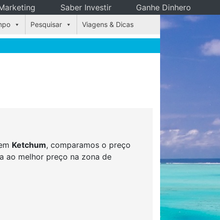
Marketing
Saber Investir
Ganhe Dinhero
mpo
Pesquisar
Viagens & Dicas
s em
Ketchum
, comparamos o preço
rva ao melhor preço na zona de