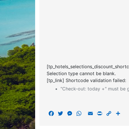
[tp_hotels_selections_discount_short
Selection type cannot be blank.
[tp_link] Shortcode validation failed:
"Check-out: today +" must be g
F
T
M
W
E
P
C
S
a
w
e
h
m
r
o
h
c
i
s
a
a
i
p
a