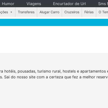
Humor
Viagens
Encurtador de Url
Sms 
ações
Transferes
Alugar Carro
Cruzeiros
Férias
O Te
a hotéis, pousadas, turismo rural, hostels e apartamento
as. Sai do nosso site com a certeza que fez a melhor rese