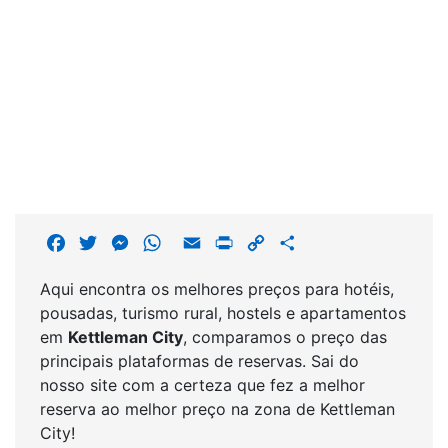
F
T
M
W
E
P
C
S
a
w
e
h
m
r
o
h
Aqui encontra os melhores preços para hotéis,
c
i
s
a
a
i
p
a
pousadas, turismo rural, hostels e apartamentos
e
t
s
t
i
n
y
r
em
Kettleman City
, comparamos o preço das
b
t
e
s
l
t
L
e
principais plataformas de reservas. Sai do
o
e
n
A
i
nosso site com a certeza que fez a melhor
o
r
g
p
n
reserva ao melhor preço na zona de Kettleman
k
e
p
k
City!
r