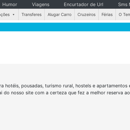
Humor
Viagens
Encurtador de Url
Sms 
ações
Transferes
Alugar Carro
Cruzeiros
Férias
O Te
a hotéis, pousadas, turismo rural, hostels e apartamento
Sai do nosso site com a certeza que fez a melhor reserva 