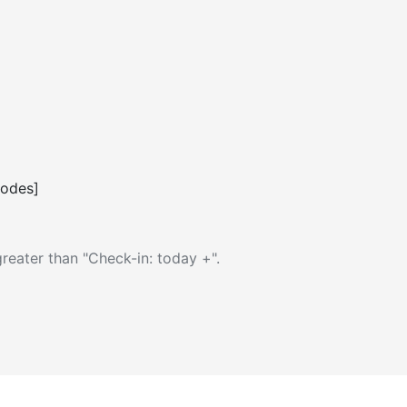
codes]
reater than "Check-in: today +".