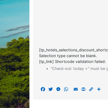
[tp_hotels_selections_discount_short
Selection type cannot be blank.
[tp_link] Shortcode validation failed:
"Check-out: today +" must be g
F
T
M
W
E
P
C
S
a
w
e
h
m
r
o
h
c
i
s
a
a
i
p
a
e
t
s
t
i
n
y
r