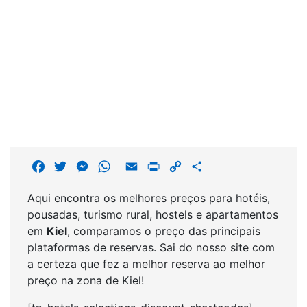
F
T
M
W
E
P
C
S
a
w
e
h
m
r
o
h
Aqui encontra os melhores preços para hotéis,
c
i
s
a
a
i
p
a
pousadas, turismo rural, hostels e apartamentos
e
t
s
t
i
n
y
r
em
Kiel
, comparamos o preço das principais
b
t
e
s
l
t
L
e
plataformas de reservas. Sai do nosso site com
o
e
n
A
i
a certeza que fez a melhor reserva ao melhor
o
r
g
p
n
preço na zona de Kiel!
k
e
p
k
r