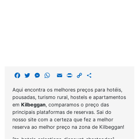
F
T
M
W
E
P
C
S
a
w
e
h
m
r
o
h
Aqui encontra os melhores preços para hotéis,
c
i
s
a
a
i
p
a
pousadas, turismo rural, hostels e apartamentos
e
t
s
t
i
n
y
r
em
Kilbeggan
, comparamos o preço das
b
t
e
s
l
t
L
e
principais plataformas de reservas. Sai do
o
e
n
A
i
nosso site com a certeza que fez a melhor
o
r
g
p
n
reserva ao melhor preço na zona de Kilbeggan!
k
e
p
k
r