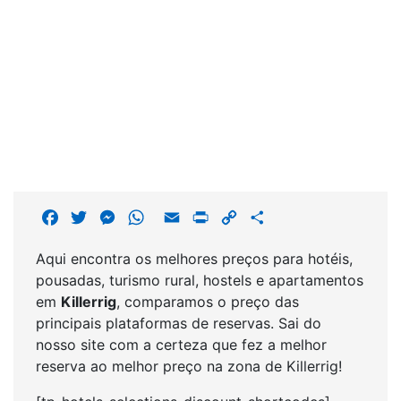
F
T
M
W
E
P
C
S
a
w
e
h
m
r
o
h
Aqui encontra os melhores preços para hotéis,
c
i
s
a
a
i
p
a
pousadas, turismo rural, hostels e apartamentos
e
t
s
t
i
n
y
r
em
Killerrig
, comparamos o preço das
b
t
e
s
l
t
L
e
principais plataformas de reservas. Sai do
o
e
n
A
i
nosso site com a certeza que fez a melhor
o
r
g
p
n
reserva ao melhor preço na zona de Killerrig!
k
e
p
k
r