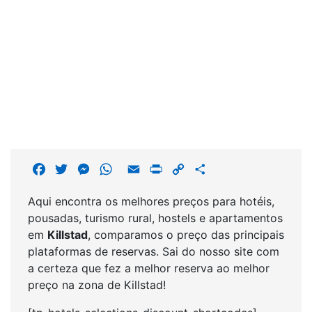
F
T
M
W
E
P
C
S
a
w
e
h
m
r
o
h
Aqui encontra os melhores preços para hotéis,
c
i
s
a
a
i
p
a
pousadas, turismo rural, hostels e apartamentos
e
t
s
t
i
n
y
r
em
Killstad
, comparamos o preço das principais
b
t
e
s
l
t
L
e
plataformas de reservas. Sai do nosso site com
o
e
n
A
i
a certeza que fez a melhor reserva ao melhor
o
r
g
p
n
preço na zona de Killstad!
k
e
p
k
r