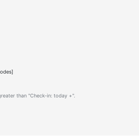
codes]
reater than "Check-in: today +".