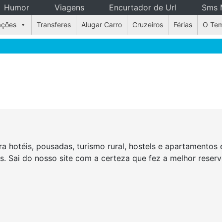
Humor
Viagens
Encurtador de Url
Sms 
ações
Transferes
Alugar Carro
Cruzeiros
Férias
O Te
a hotéis, pousadas, turismo rural, hostels e apartamento
as. Sai do nosso site com a certeza que fez a melhor rese