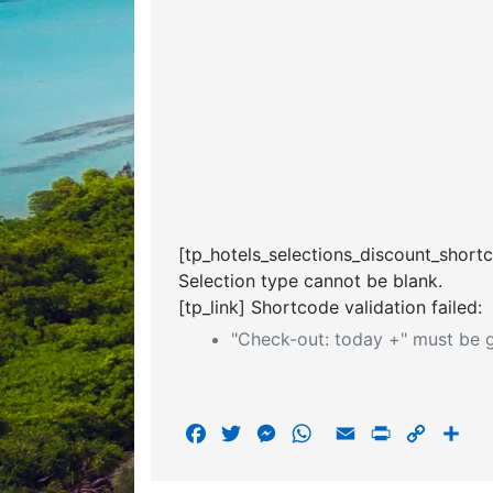
[tp_hotels_selections_discount_short
Selection type cannot be blank.
[tp_link] Shortcode validation failed:
"Check-out: today +" must be g
F
T
M
W
E
P
C
S
a
w
e
h
m
r
o
h
c
i
s
a
a
i
p
a