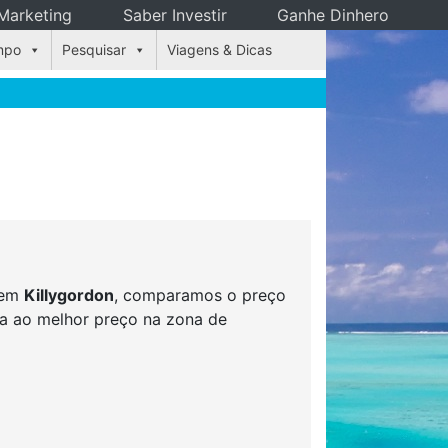
Marketing
Saber Investir
Ganhe Dinhero
mpo
Pesquisar
Viagens & Dicas
s em
Killygordon
, comparamos o preço
rva ao melhor preço na zona de