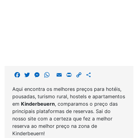
F
T
M
W
E
P
C
S
a
w
e
h
m
r
o
h
Aqui encontra os melhores preços para hotéis,
c
i
s
a
a
i
p
a
pousadas, turismo rural, hostels e apartamentos
e
t
s
t
i
n
y
r
em
Kinderbeuern
, comparamos o preço das
b
t
e
s
l
t
L
e
principais plataformas de reservas. Sai do
o
e
n
A
i
nosso site com a certeza que fez a melhor
o
r
g
p
n
reserva ao melhor preço na zona de
k
e
p
k
Kinderbeuern!
r