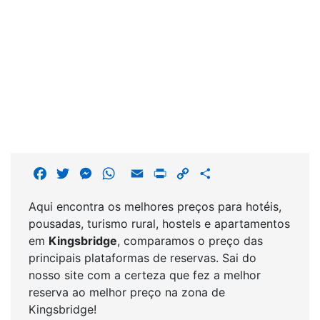
F
T
M
W
E
P
C
S
a
w
e
h
m
r
o
h
Aqui encontra os melhores preços para hotéis,
c
i
s
a
a
i
p
a
pousadas, turismo rural, hostels e apartamentos
e
t
s
t
i
n
y
r
em
Kingsbridge
, comparamos o preço das
b
t
e
s
l
t
L
e
principais plataformas de reservas. Sai do
o
e
n
A
i
nosso site com a certeza que fez a melhor
o
r
g
p
n
reserva ao melhor preço na zona de
k
e
p
k
Kingsbridge!
r