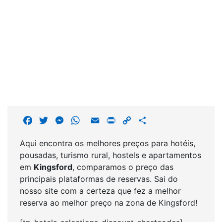
F
T
M
W
E
P
C
S
a
w
e
h
m
r
o
h
Aqui encontra os melhores preços para hotéis,
c
i
s
a
a
i
p
a
pousadas, turismo rural, hostels e apartamentos
e
t
s
t
i
n
y
r
em
Kingsford
, comparamos o preço das
b
t
e
s
l
t
L
e
principais plataformas de reservas. Sai do
o
e
n
A
i
nosso site com a certeza que fez a melhor
o
r
g
p
n
reserva ao melhor preço na zona de Kingsford!
k
e
p
k
r