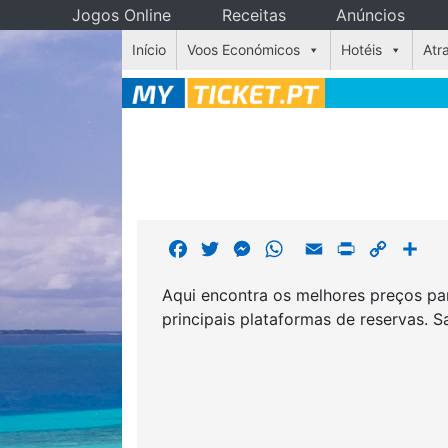
Jogos Online
Receitas
Anúncios
Skip
Início
Voos Económicos
Hotéis
Atr
to
content
F
T
M
W
E
P
C
S
a
w
e
h
m
r
o
h
Aqui encontra os melhores preços par
c
i
s
a
a
i
p
a
principais plataformas de reservas. 
e
t
s
t
i
n
y
r
b
t
e
s
l
t
L
e
o
e
n
A
i
o
r
g
p
n
k
e
p
k
r