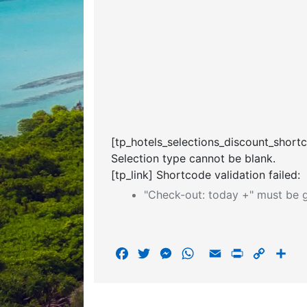
[tp_hotels_selections_discount_short
Selection type cannot be blank.
[tp_link] Shortcode validation failed:
"Check-out: today +" must be g
F
T
M
W
E
P
C
S
a
w
e
h
m
r
o
h
c
i
s
a
a
i
p
a
e
t
s
t
i
n
y
r