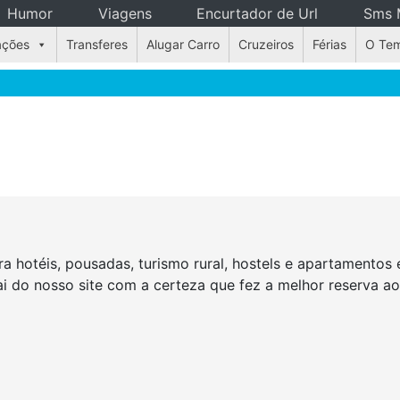
Humor
Viagens
Encurtador de Url
Sms 
ações
Transferes
Alugar Carro
Cruzeiros
Férias
O Te
a hotéis, pousadas, turismo rural, hostels e apartamento
Sai do nosso site com a certeza que fez a melhor reserva a