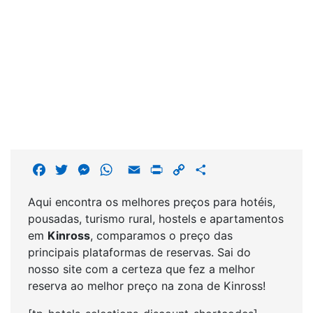
F
T
M
W
E
P
C
S
a
w
e
h
m
r
o
h
Aqui encontra os melhores preços para hotéis,
c
i
s
a
a
i
p
a
pousadas, turismo rural, hostels e apartamentos
e
t
s
t
i
n
y
r
em
Kinross
, comparamos o preço das
b
t
e
s
l
t
L
e
principais plataformas de reservas. Sai do
o
e
n
A
i
nosso site com a certeza que fez a melhor
o
r
g
p
n
reserva ao melhor preço na zona de Kinross!
k
e
p
k
r