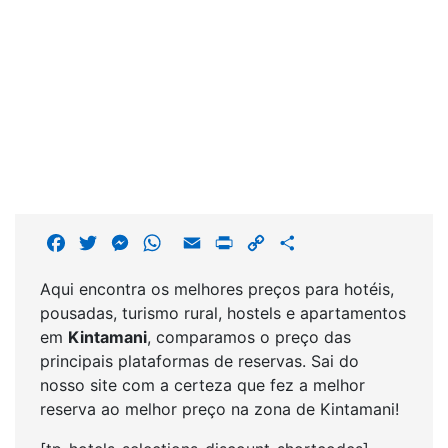
F
T
M
W
E
P
C
S
a
w
e
h
m
r
o
h
Aqui encontra os melhores preços para hotéis,
c
i
s
a
a
i
p
a
pousadas, turismo rural, hostels e apartamentos
e
t
s
t
i
n
y
r
em
Kintamani
, comparamos o preço das
b
t
e
s
l
t
L
e
principais plataformas de reservas. Sai do
o
e
n
A
i
nosso site com a certeza que fez a melhor
o
r
g
p
n
reserva ao melhor preço na zona de Kintamani!
k
e
p
k
r