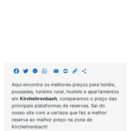
F
T
M
W
E
P
C
S
a
w
e
h
m
r
o
h
Aqui encontra os melhores preços para hotéis,
c
i
s
a
a
i
p
a
pousadas, turismo rural, hostels e apartamentos
e
t
s
t
i
n
y
r
em
Kirchehrenbach
, comparamos o preço das
b
t
e
s
l
t
L
e
principais plataformas de reservas. Sai do
o
e
n
A
i
nosso site com a certeza que fez a melhor
o
r
g
p
n
reserva ao melhor preço na zona de
k
e
p
k
Kirchehrenbach!
r