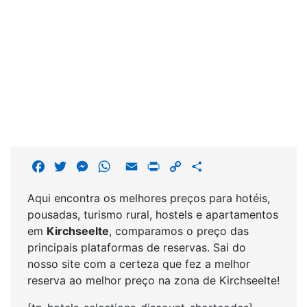
F
T
M
W
E
P
C
S
a
w
e
h
m
r
o
h
Aqui encontra os melhores preços para hotéis,
c
i
s
a
a
i
p
a
pousadas, turismo rural, hostels e apartamentos
e
t
s
t
i
n
y
r
em
Kirchseelte
, comparamos o preço das
b
t
e
s
l
t
L
e
principais plataformas de reservas. Sai do
o
e
n
A
i
nosso site com a certeza que fez a melhor
o
r
g
p
n
reserva ao melhor preço na zona de Kirchseelte!
k
e
p
k
r