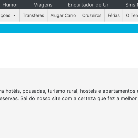
Humor
Viagens
Encurtador de Url
Sms 
ações
Transferes
Alugar Carro
Cruzeiros
Férias
O Te
a hotéis, pousadas, turismo rural, hostels e apartamento
reservas. Sai do nosso site com a certeza que fez a melho