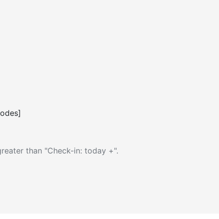
codes]
reater than "Check-in: today +".