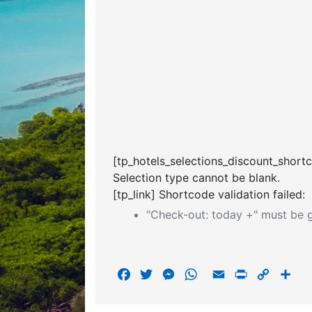
[tp_hotels_selections_discount_short
Selection type cannot be blank.
[tp_link] Shortcode validation failed:
"Check-out: today +" must be g
F
T
M
W
E
P
C
S
a
w
e
h
m
r
o
h
c
i
s
a
a
i
p
a