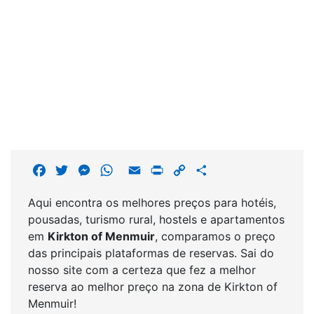
F
T
M
W
E
P
C
S
a
w
e
h
m
r
o
h
Aqui encontra os melhores preços para hotéis,
c
i
s
a
a
i
p
a
pousadas, turismo rural, hostels e apartamentos
e
t
s
t
i
n
y
r
em
Kirkton of Menmuir
, comparamos o preço
b
t
e
s
l
t
L
e
das principais plataformas de reservas. Sai do
o
e
n
A
i
nosso site com a certeza que fez a melhor
o
r
g
p
n
reserva ao melhor preço na zona de Kirkton of
k
e
p
k
Menmuir!
r