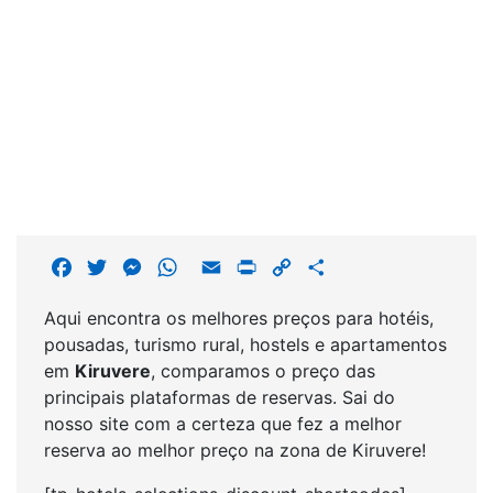
F
T
M
W
E
P
C
S
a
w
e
h
m
r
o
h
Aqui encontra os melhores preços para hotéis,
c
i
s
a
a
i
p
a
pousadas, turismo rural, hostels e apartamentos
e
t
s
t
i
n
y
r
em
Kiruvere
, comparamos o preço das
b
t
e
s
l
t
L
e
principais plataformas de reservas. Sai do
o
e
n
A
i
nosso site com a certeza que fez a melhor
o
r
g
p
n
reserva ao melhor preço na zona de Kiruvere!
k
e
p
k
r