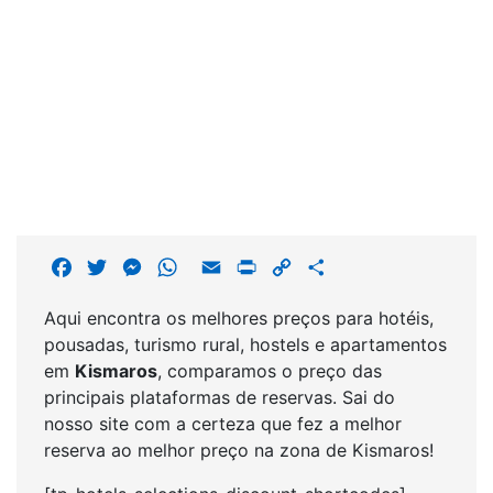
F
T
M
W
E
P
C
S
a
w
e
h
m
r
o
h
Aqui encontra os melhores preços para hotéis,
c
i
s
a
a
i
p
a
pousadas, turismo rural, hostels e apartamentos
e
t
s
t
i
n
y
r
em
Kismaros
, comparamos o preço das
b
t
e
s
l
t
L
e
principais plataformas de reservas. Sai do
o
e
n
A
i
nosso site com a certeza que fez a melhor
o
r
g
p
n
reserva ao melhor preço na zona de Kismaros!
k
e
p
k
r