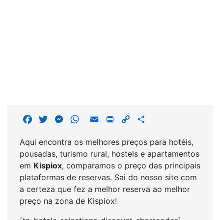
F
T
M
W
E
P
C
S
a
w
e
h
m
r
o
h
Aqui encontra os melhores preços para hotéis,
c
i
s
a
a
i
p
a
pousadas, turismo rural, hostels e apartamentos
e
t
s
t
i
n
y
r
em
Kispiox
, comparamos o preço das principais
b
t
e
s
l
t
L
e
plataformas de reservas. Sai do nosso site com
o
e
n
A
i
a certeza que fez a melhor reserva ao melhor
o
r
g
p
n
preço na zona de Kispiox!
k
e
p
k
r