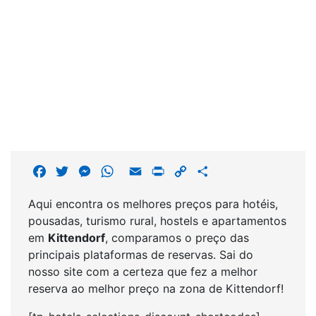
F
T
M
W
E
P
C
S
a
w
e
h
m
r
o
h
Aqui encontra os melhores preços para hotéis,
c
i
s
a
a
i
p
a
pousadas, turismo rural, hostels e apartamentos
e
t
s
t
i
n
y
r
em
Kittendorf
, comparamos o preço das
b
t
e
s
l
t
L
e
principais plataformas de reservas. Sai do
o
e
n
A
i
nosso site com a certeza que fez a melhor
o
r
g
p
n
reserva ao melhor preço na zona de Kittendorf!
k
e
p
k
r