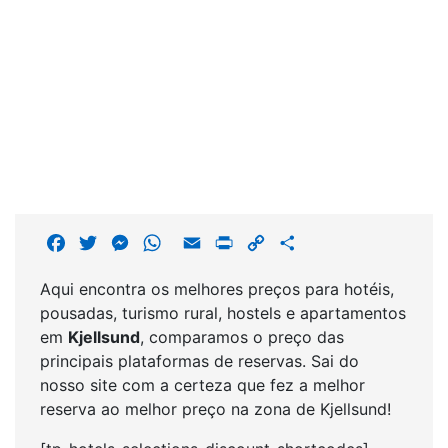
F
T
M
W
E
P
C
S
a
w
e
h
m
r
o
h
Aqui encontra os melhores preços para hotéis,
c
i
s
a
a
i
p
a
pousadas, turismo rural, hostels e apartamentos
e
t
s
t
i
n
y
r
em
Kjellsund
, comparamos o preço das
b
t
e
s
l
t
L
e
principais plataformas de reservas. Sai do
o
e
n
A
i
nosso site com a certeza que fez a melhor
o
r
g
p
n
reserva ao melhor preço na zona de Kjellsund!
k
e
p
k
r