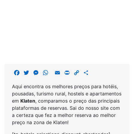
F
T
M
W
E
P
C
S
a
w
e
h
m
r
o
h
Aqui encontra os melhores preços para hotéis,
c
i
s
a
a
i
p
a
pousadas, turismo rural, hostels e apartamentos
e
t
s
t
i
n
y
r
em
Klaten
, comparamos o preço das principais
b
t
e
s
l
t
L
e
plataformas de reservas. Sai do nosso site com
o
e
n
A
i
a certeza que fez a melhor reserva ao melhor
o
r
g
p
n
preço na zona de Klaten!
k
e
p
k
r