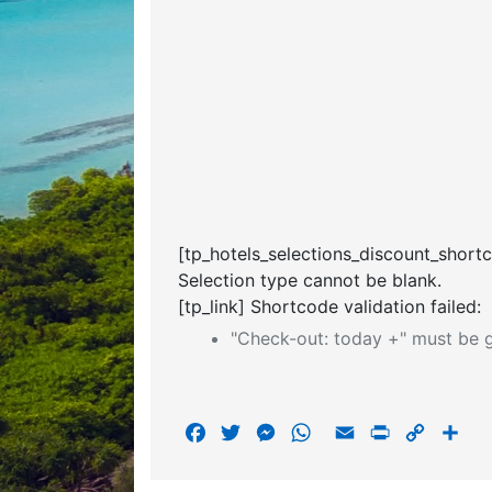
[tp_hotels_selections_discount_short
Selection type cannot be blank.
[tp_link] Shortcode validation failed:
"Check-out: today +" must be g
F
T
M
W
E
P
C
S
a
w
e
h
m
r
o
h
c
i
s
a
a
i
p
a