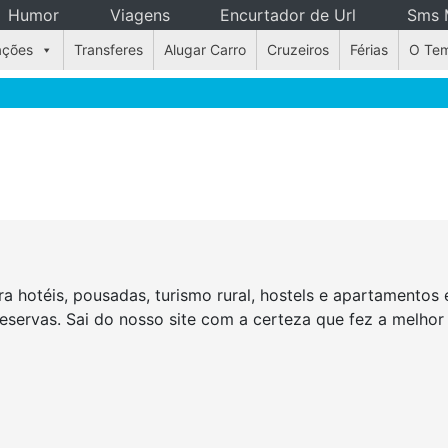
Humor
Viagens
Encurtador de Url
Sms 
ações
Transferes
Alugar Carro
Cruzeiros
Férias
O Te
a hotéis, pousadas, turismo rural, hostels e apartamento
reservas. Sai do nosso site com a certeza que fez a melho