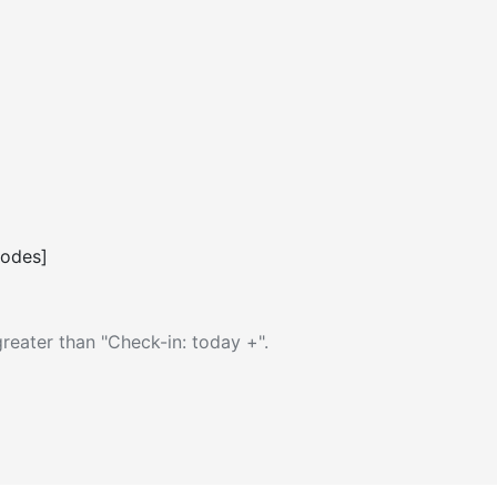
codes]
reater than "Check-in: today +".