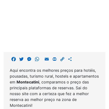
F
T
M
W
E
P
C
S
a
w
e
h
m
r
o
h
Aqui encontra os melhores preços para hotéis,
c
i
s
a
a
i
p
a
pousadas, turismo rural, hostels e apartamentos
e
t
s
t
i
n
y
r
em
Montecatini
, comparamos o preço das
b
t
e
s
l
t
L
e
principais plataformas de reservas. Sai do
o
e
n
A
i
nosso site com a certeza que fez a melhor
o
r
g
p
n
reserva ao melhor preço na zona de
k
e
p
k
Montecatini!
r