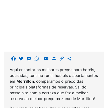
F
T
M
W
E
P
C
S
a
w
e
h
m
r
o
h
Aqui encontra os melhores preços para hotéis,
c
i
s
a
a
i
p
a
pousadas, turismo rural, hostels e apartamentos
e
t
s
t
i
n
y
r
em
Morrilton
, comparamos o preço das
b
t
e
s
l
t
L
e
principais plataformas de reservas. Sai do
o
e
n
A
i
nosso site com a certeza que fez a melhor
o
r
g
p
n
reserva ao melhor preço na zona de Morrilton!
k
e
p
k
r